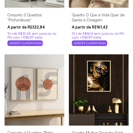
Conjunto 2 Quadros
Quadro O Que a Vida Quer da
"Profundezas"
Gente é Coragem
R$322,84
R$161,42
10
x
de
R$32,28
sem juros
10
x
de
R$16,14
sem juros
-20%OFF CUPOM PAI20
-20%OFF CUPOM PAI20
Conjunto 2 Quadros "Boho
Quadro Mulher Dourada Gold