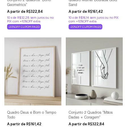
Geometrics"
Sand
R$322,84
R$161,42
10
x
de
R$32,28
sem juros
10
x
de
R$16,14
sem juros
-20%OFF CUPOM PAI20
-20%OFF CUPOM PAI20
Quadro Deus é Bom o Tempo
Conjunto 2 Quadros "Mãos
Todo
Dadas + Coragem"
R$161,42
R$322,84