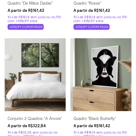
Quadro "De Mãos Dadas"
Quadro "Roses"
R$161,42
R$161,42
10
x
de
R$16,14
sem juros
10
x
de
R$16,14
sem juros
-20%OFF CUPOM PAI20
-20%OFF CUPOM PAI20
Conjunto 2 Quadros "A Árvore"
Quadro "Black Butterfly"
R$322,84
R$161,42
10
x
de
R$32,28
sem juros
10
x
de
R$16,14
sem juros