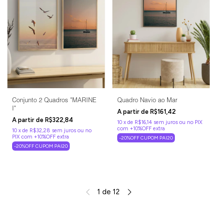
Conjunto 2 Quadros "MARINE
Quadro Navio ao Mar
I"
R$161,42
R$322,84
10
x
de
R$16,14
sem juros
10
x
de
R$32,28
sem juros
-20%OFF CUPOM PAI20
-20%OFF CUPOM PAI20
1
de
12