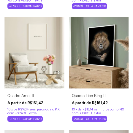
-20%OFF CUPOM PAI20
-20%OFF CUPOM PAI20
Quadro Amor II
Quadro Lion King II
R$161,42
R$161,42
10
x
de
R$16,14
sem juros
10
x
de
R$16,14
sem juros
-20%OFF CUPOM PAI20
-20%OFF CUPOM PAI20