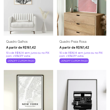
Quadro Galhos
Quadro Praia Rosa
R$161,42
R$161,42
10
x
de
R$16,14
sem juros
10
x
de
R$16,14
sem juros
-20%OFF CUPOM PAI20
-20%OFF CUPOM PAI20