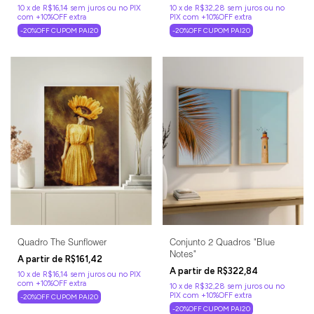
10
x
de
R$16,14
sem juros
10
x
de
R$32,28
sem juros
-20%OFF CUPOM PAI20
-20%OFF CUPOM PAI20
Quadro The Sunflower
Conjunto 2 Quadros "Blue
Notes"
R$161,42
R$322,84
10
x
de
R$16,14
sem juros
10
x
de
R$32,28
sem juros
-20%OFF CUPOM PAI20
-20%OFF CUPOM PAI20