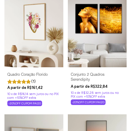
Quadro Coração Florido
Conjunto 2 Quadros
Serendipity
(1)
R$322,84
R$161,42
10
x
de
R$32,28
sem juros
10
x
de
R$16,14
sem juros
-20%OFF CUPOM PAI20
-20%OFF CUPOM PAI20