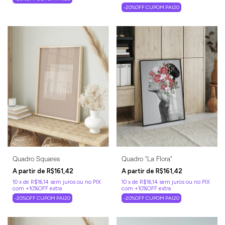
-20%OFF CUPOM PAI20
Quadro Squares
Quadro "La Flora"
R$161,42
R$161,42
10
x
de
R$16,14
sem juros
10
x
de
R$16,14
sem juros
-20%OFF CUPOM PAI20
-20%OFF CUPOM PAI20