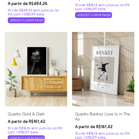
R$484,26
10
x
de
R$16,14
sem juros
10
x
de
R$48,43
sem juros
-20%OFF CUPOM PAI20
-20%OFF CUPOM PAI20
Quadro Gold & Dark
Quadro Banksy Love Is in The
Air
R$161,42
R$161,42
10
x
de
R$16,14
sem juros
10
x
de
R$16,14
sem juros
-20%OFF CUPOM PAI20