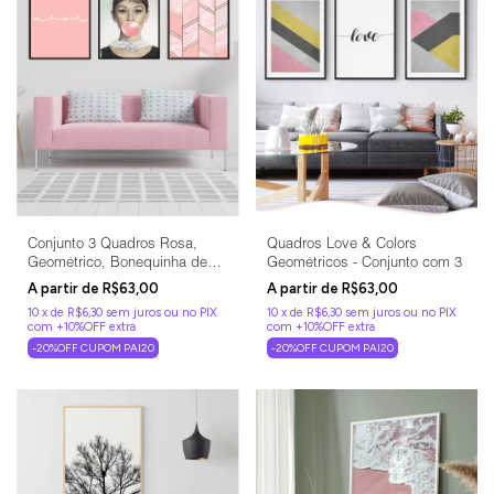
Conjunto 3 Quadros Rosa,
Quadros Love & Colors
Geométrico, Bonequinha de
Geométricos - Conjunto com 3
Luxo
R$63,00
R$63,00
10
x
de
R$6,30
sem juros
10
x
de
R$6,30
sem juros
-20%OFF CUPOM PAI20
-20%OFF CUPOM PAI20