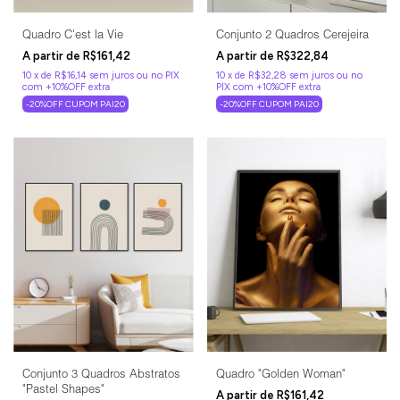
Quadro C'est la Vie
Conjunto 2 Quadros Cerejeira
R$161,42
R$322,84
10
x
de
R$16,14
sem juros
10
x
de
R$32,28
sem juros
-20%OFF CUPOM PAI20
-20%OFF CUPOM PAI20
Conjunto 3 Quadros Abstratos
Quadro "Golden Woman"
"Pastel Shapes"
R$161,42