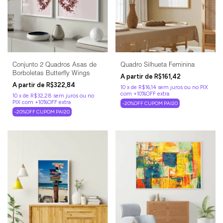
Conjunto 2 Quadros Asas de
Quadro Silhueta Feminina
Borboletas Butterfly Wings
R$161,42
R$322,84
10
x
de
R$16,14
sem juros
10
x
de
R$32,28
sem juros
-20%OFF CUPOM PAI20
-20%OFF CUPOM PAI20