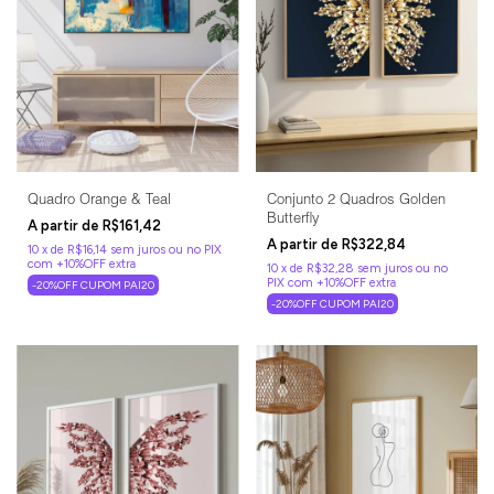
Quadro Orange & Teal
Conjunto 2 Quadros Golden
Butterfly
R$161,42
R$322,84
10
x
de
R$16,14
sem juros
10
x
de
R$32,28
sem juros
-20%OFF CUPOM PAI20
-20%OFF CUPOM PAI20