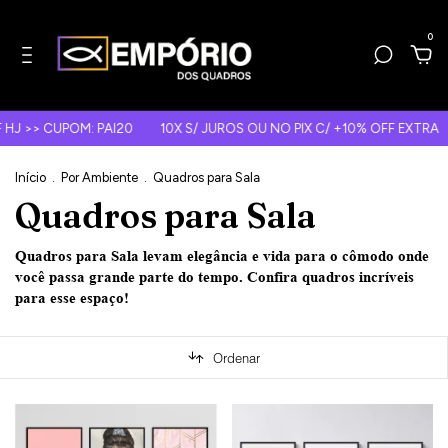
0
I20
10X S/ JUROS OU NO PIX C/ +10% OFF EXTRA
FRETE GRÁTIS
Início
.
Por Ambiente
.
Quadros para Sala
Quadros para Sala
Quadros para Sala levam elegância e vida para o cômodo onde
você passa grande parte do tempo. Confira quadros incríveis
para esse espaço!
Ordenar