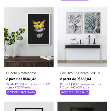
Quadro Metamorfose
Conjunto 2 Quadros CANDY
R$161,42
R$322,84
10
x
de
R$16,14
sem juros
10
x
de
R$32,28
sem juros
-20%OFF CUPOM PAI20
-20%OFF CUPOM PAI20