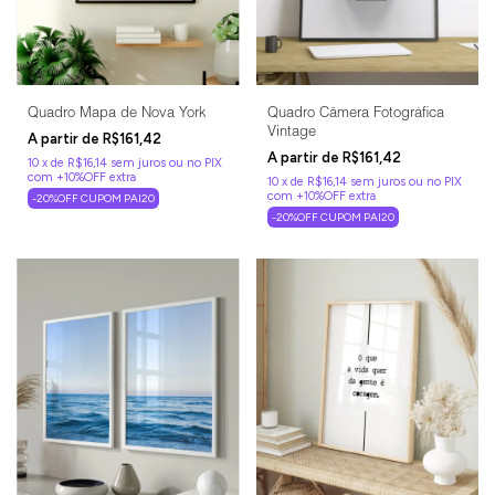
Quadro Mapa de Nova York
Quadro Câmera Fotográfica
Vintage
R$161,42
R$161,42
10
x
de
R$16,14
sem juros
10
x
de
R$16,14
sem juros
-20%OFF CUPOM PAI20
-20%OFF CUPOM PAI20