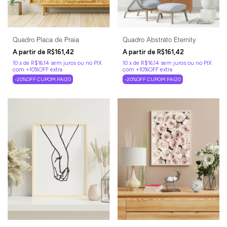
Quadro Placa de Praia
Quadro Abstrato Eternity
R$161,42
R$161,42
10
x
de
R$16,14
sem juros
10
x
de
R$16,14
sem juros
-20%OFF CUPOM PAI20
-20%OFF CUPOM PAI20