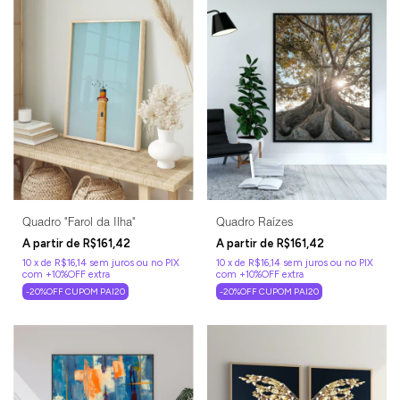
Quadro "Farol da Ilha"
Quadro Raízes
R$161,42
R$161,42
10
x
de
R$16,14
sem juros
10
x
de
R$16,14
sem juros
-20%OFF CUPOM PAI20
-20%OFF CUPOM PAI20