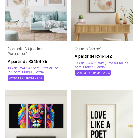
Conjunto 3 Quadros
Quadro "Shiny"
"Versailles"
R$161,42
R$484,26
10
x
de
R$16,14
sem juros
10
x
de
R$48,43
sem juros
-20%OFF CUPOM PAI20
-20%OFF CUPOM PAI20