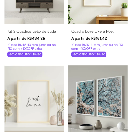
Kit 3 Quadros Leão de Judá
Quadro Love Like a Poet
R$484,26
R$161,42
10
x
de
R$48,43
sem juros
10
x
de
R$16,14
sem juros
-20%OFF CUPOM PAI20
-20%OFF CUPOM PAI20