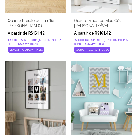
Quadro Brasão de Família
Quadro Mapa do Meu Céu
[PERSONALIZADO]
[PERSONALIZÁVEL]
R$161,42
R$161,42
10
x
de
R$16,14
sem juros
10
x
de
R$16,14
sem juros
-20%OFF CUPOM PAI20
-20%OFF CUPOM PAI20