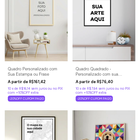
Quadro Personalizado com
Quadro Quadrado -
Sua Estampa ou Frase
Personalizado com sua
Estampa ou Frase
R$161,42
R$76,40
10
x
de
R$16,14
sem juros
10
x
de
R$7,64
sem juros
-20%OFF CUPOM PAI20
-20%OFF CUPOM PAI20