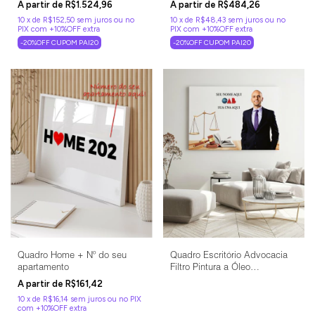
R$484,26
R$1.524,96
10
x
de
R$48,43
sem juros
10
x
de
R$152,50
sem juros
-20%OFF CUPOM PAI20
-20%OFF CUPOM PAI20
Quadro Home + Nº do seu
Quadro Escritório Advocacia
apartamento
Filtro Pintura a Óleo
(Personalizado)
R$161,42
10
x
de
R$16,14
sem juros