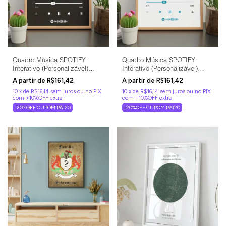
Quadro Música SPOTIFY
Quadro Música SPOTIFY
Interativo (Personalizável)
Interativo (Personalizável)
Layout Black
Layout Branco
R$161,42
R$161,42
10
x
de
R$16,14
sem juros
10
x
de
R$16,14
sem juros
-20%OFF CUPOM PAI20
-20%OFF CUPOM PAI20