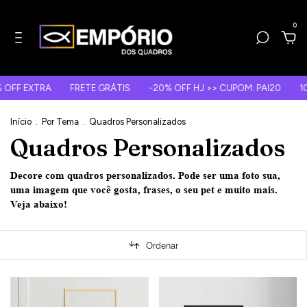
0
 EXTRA
FRETE GRÁTIS
-20% OFF HJ >> CUPOM: PAI20
10X S/
Início
.
Por Tema
.
Quadros Personalizados
Quadros Personalizados
Decore com quadros personalizados. Pode ser uma foto sua,
uma imagem que você gosta, frases, o seu pet e muito mais.
Veja abaixo!
Ordenar