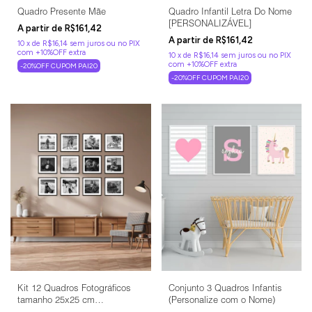
Quadro Presente Mãe
Quadro Infantil Letra Do Nome
[PERSONALIZÁVEL]
R$161,42
R$161,42
10
x
de
R$16,14
sem juros
10
x
de
R$16,14
sem juros
-20%OFF CUPOM PAI20
-20%OFF CUPOM PAI20
Conjunto 3 Quadros Infantis
Kit 12 Quadros Fotográficos
(Personalize com o Nome)
tamanho 25x25 cm
(Personalizados)